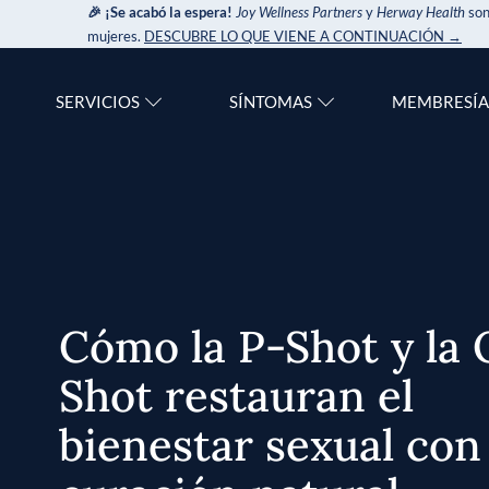
🎉 ¡Se acabó la espera!
Joy Wellness Partners
y
Herway Health
son
mujeres.
DESCUBRE LO QUE VIENE A CONTINUACIÓN →
SERVICIOS
SÍNTOMAS
MEMBRESÍA
Cómo la P-Shot y la 
Shot restauran el
bienestar sexual con