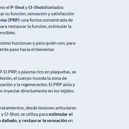
omo el
P-Shot
y
O-Shot
diseñados
r su función, sensación y satisfacción
etas (PRP)
-una forma concentrada de
ra restaurar la función, estimular la
ensibles.
, cómo funcionan y para quién son, para
iente paso hacia el bienestar.
 El PRP, o plasma rico en plaquetas, se
lesión, el cuerpo inunda la zona de
zación y la regeneración. El PRP aísla y
 inyectar directamente en los tejidos
atamientos, desde lesiones articulares
 y O-Shot, se utiliza para
estimular el
 dañado, y restaurar la sensación
en