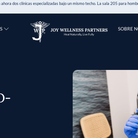
 ahora dos clínicas especializadas bajo un mismo techo. La sala 205 para hombr
S
SOBRE 
O-