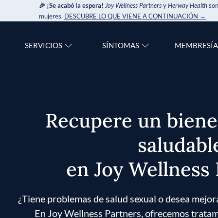
🎉 ¡Se acabó la espera!
Joy Wellness Partners
y
Herway Health
son
mujeres.
DESCUBRE LO QUE VIENE A CONTINUACIÓN →
SERVICIOS
SÍNTOMAS
MEMBRESÍA
Recupere un biene
saludabl
en Joy Wellness
¿Tiene problemas de salud sexual o desea mejora
En Joy Wellness Partners, ofrecemos tratam