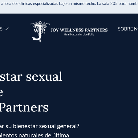
 ahora dos clínicas especializadas bajo un mismo techo. La sala 205 para hombr
S
SOBRE 
star sexual
e
 Partners
r su bienestar sexual general?
ientos naturales de última