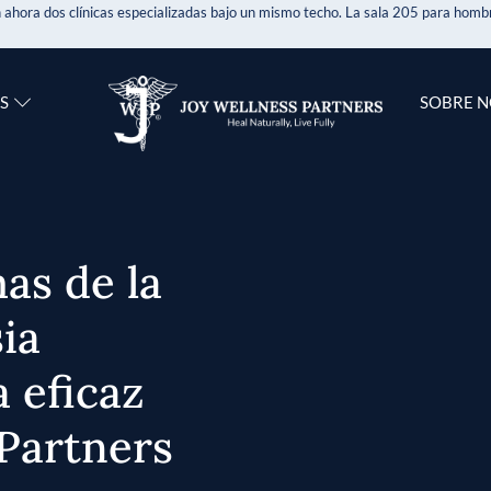
 ahora dos clínicas especializadas bajo un mismo techo. La sala 205 para hombr
S
SOBRE 
mas de la
ia
 eficaz
 Partners