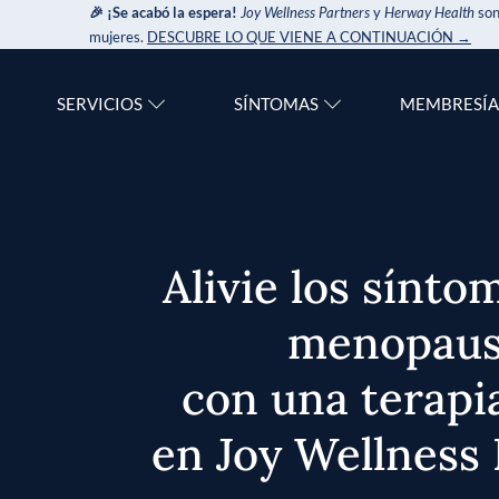
🎉 ¡Se acabó la espera!
Joy Wellness Partners
y
Herway Health
son
mujeres.
DESCUBRE LO QUE VIENE A CONTINUACIÓN →
SERVICIOS
SÍNTOMAS
MEMBRESÍA
Alivie los sínto
menopaus
con una terapia
en Joy Wellness