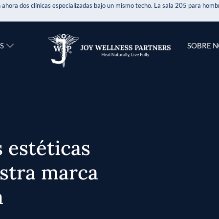
 ahora dos clínicas especializadas bajo un mismo techo. La sala 205 para hombr
S
SOBRE 
 estéticas
estra marca
a