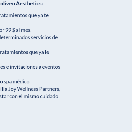
nliven Aesthetics:
tratamientos que ya te
or 99 $ al mes.
 determinados servicios de
tratamientos que ya le
es e invitaciones a eventos
so spa médico
ilia Joy Wellness Partners,
estar con el mismo cuidado