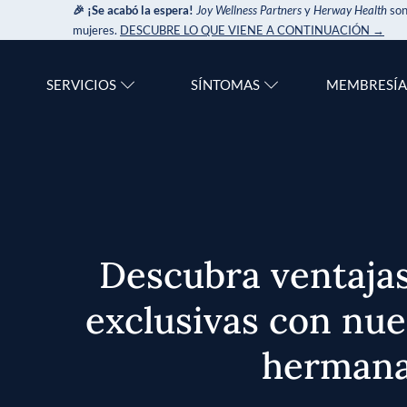
🎉 ¡Se acabó la espera!
Joy Wellness Partners
y
Herway Health
son
mujeres.
DESCUBRE LO QUE VIENE A CONTINUACIÓN →
SERVICIOS
SÍNTOMAS
MEMBRESÍA
Descubra ventajas
exclusivas con nu
herman