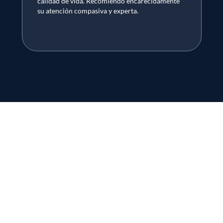
calidad de vida. Recomiendo encarecidamente
do
su atención compasiva y experta.
m
c
in