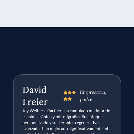
David
Empresario,



Freier
"
padre


Yo
Joy Wellness Partners ha cambiado mi dolor de
Me
espalda crónico y mis migrañas. Su enfoque
y 
personalizado y sus terapias regenerativas
P
avanzadas han mejorado significativamente mi
to