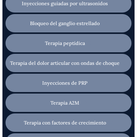
Inyecciones guiadas por ultrasonidos
Bloqueo del ganglio estrellado
Terapia peptídica
Terapia del dolor articular con ondas de choque
Inyecciones de PRP
Terapia A2M
Terapia con factores de crecimiento