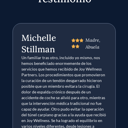
Michelle
Madre,



Stillman
Abuela


Un familiar tras otro, incluido yo mismo, nos
U
hemos beneficiado enormemente de los
d
servicios que hemos recibido de Joy Wellness
d
Partners. Los procedimientos que promovieron
la curación de un tendón desgarrado hicieron
posible que un miembro evitara la cirugía. El
dolor de espalda crónico después de un
accidente de coche se alivió para otro, mientras
que la intervención médica tradicional no fue
capaz de ayudar. Otro pudo evitar la operación
del túnel carpiano gracias a la ayuda que recibió
en Joy Wellness. Se ha logrado el equilibrio en
varios niveles diferentes, desde lesiones a