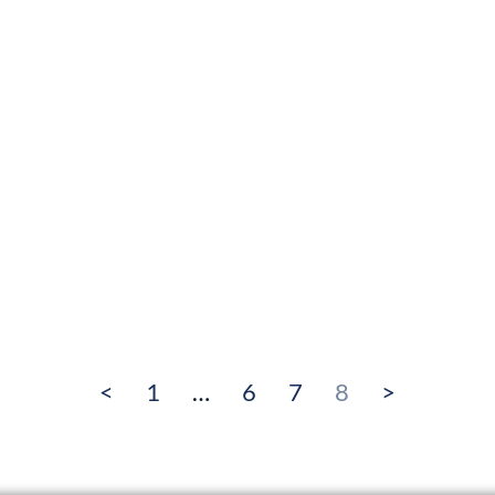
<
1
…
6
7
8
>