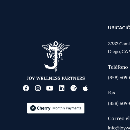
UBICACI
3333 Camin
Diego, CA
Teléfono
(858) 609
Fax
(858) 609
Correo el
info@joywe