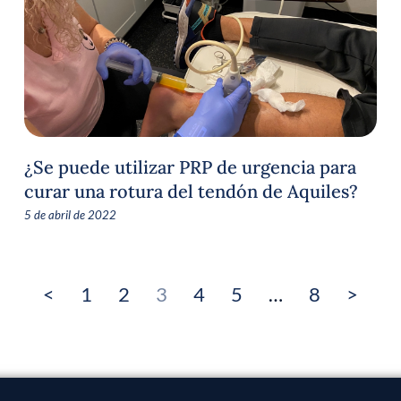
¿Se puede utilizar PRP de urgencia para
curar una rotura del tendón de Aquiles?
5 de abril de 2022
<
1
2
3
4
5
…
8
>